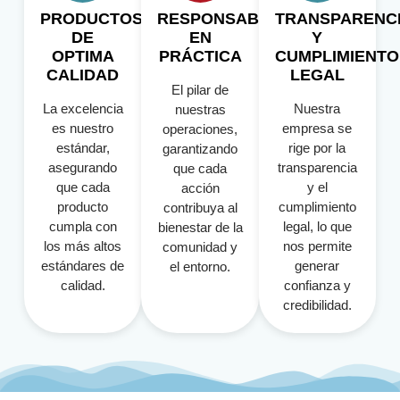
PRODUCTOS
RESPONSABILIDAD
TRANSPARENC
DE
EN
Y
OPTIMA
PRÁCTICA
CUMPLIMIENTO
CALIDAD
LEGAL
El pilar de
La excelencia
Nuestra
nuestras
es nuestro
empresa se
operaciones,
estándar,
rige por la
garantizando
asegurando
transparencia
que cada
que cada
y el
acción
producto
cumplimiento
contribuya al
cumpla con
legal, lo que
bienestar de la
los más altos
nos permite
comunidad y
estándares de
generar
el entorno.
calidad.
confianza y
credibilidad.