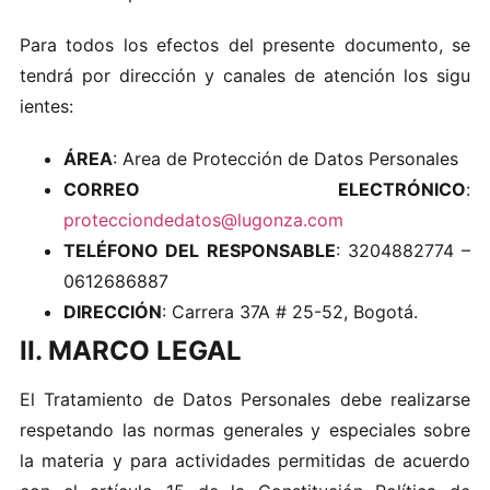
Pa‌ra to​dos l‍os efe‌ctos d‌el pr‌e‍sen‌te doc‍um​en​to, s e
tendrá po‍r​ d‌ir​ecció‍n y canal e‌s de ate nción los‌ s‌ig‍u​
ient es‍:
ÁREA
: Area de Protección de Datos Personales
CORREO ELECTRÓNICO
:
protecciondedatos@lugonza.com
TELÉFONO DEL RESPONSABLE
: 3204882774 –
0612686887
DIRECCIÓN
: Carrera 37A # 25-52, Bogotá.
II. MARCO LEGAL
El Tr a‌tamie‍nto de Da‍tos Per‌sona l es debe​ re‌aliz‌ar‍se​
respetan​do la s norma‌s gene r‍ale‍s y es‍peciales‍ so b re
la​ ma‌ter ia y p​ar a actividade s per​mi‍tidas d‍e acu erd o