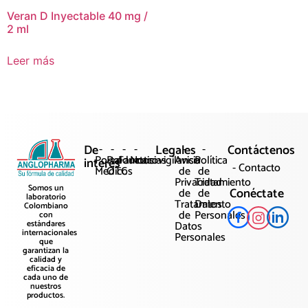
Veran D Inyectable 40 mg /
2 ml
Leer más
De
-
-
-
-
Legales
-
-
Contáctenos
Portal
Productos
Farmacovigilancia
Noticias
Aviso
Política
interés
- Contacto
Médicos
OTC
de
de
Privacidad
Tratamiento
Somos un
Conéctate
de
de
laboratorio
Tratamiento
Datos
Colombiano
de
Personales
con
Datos
estándares
internacionales
Personales
que
garantizan la
calidad y
eficacia de
cada uno de
nuestros
productos.