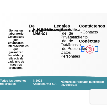
De
-
-
-
-
Legales
-
-
Contáctenos
Portal
Productos
Farmacovigilancia
Noticias
Aviso
Política
interés
Somos un
- Contacto
Médicos
OTC
de
de
laboratorio
Colombiano
Privacidad
Tratamiento
con
Conéctate
de
de
estándares
Tratamiento
Datos
internacionales
de
Personales
que
Datos
garantizan
la calidad y
Personales
eficacia de
cada uno de
nuestros
productos.
Todos los derechos
© 2025 -
Número de radicado publicidad:
reservados
Anglopharma S.A.
2024004534