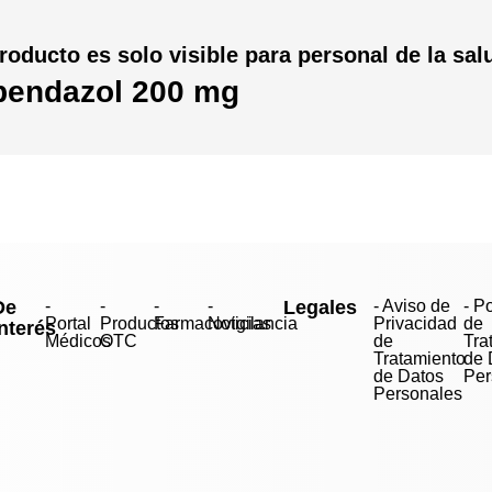
roducto es solo visible para personal de la sal
bendazol 200 mg
De
-
-
-
-
Legales
- Aviso de
- Po
Portal
Productos
Farmacovigilancia
Noticias
Privacidad
de
interés
Médicos
OTC
de
Tra
Tratamiento
de 
de Datos
Per
Personales