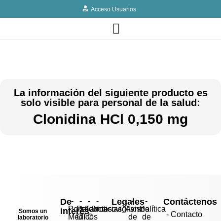
Acceso Usuarios
La información del siguiente producto es
solo visible para personal de la salud:
Clonidina HCl 0,150 mg
De
-
-
-
-
Legales
-
-
Contáctenos
Portal
Productos
Farmacovigilancia
Noticias
Aviso
Política
interés
Somos un
- Contacto
Médicos
OTC
de
de
laboratorio