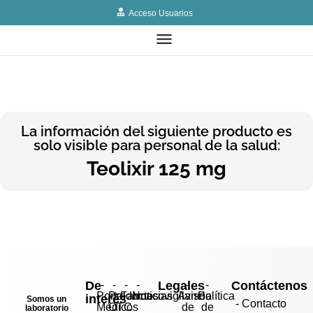
Acceso Usuarios
La información del siguiente producto es
solo visible para personal de la salud:
Teolixir 125 mg
De
-
-
-
-
Legales
-
-
Contáctenos
Portal
Productos
Farmacovigilancia
Noticias
Aviso
Política
interés
Somos un
- Contacto
Médicos
OTC
de
de
laboratorio