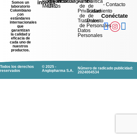
Portal
Productos
Farmacovigilancia
Noticias
Aviso
Política
interés
Somos un
- Contacto
Médicos
OTC
de
de
laboratorio
Colombiano
Privacidad
Tratamiento
con
Conéctate
de
de
estándares
Tratamiento
Datos
internacionales
de
Personales
que
Datos
garantizan
la calidad y
Personales
eficacia de
cada uno de
nuestros
productos.
Todos los derechos
© 2025 -
Número de radicado publicidad:
reservados
Anglopharma S.A.
2024004534