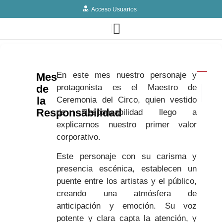
Acceso Usuarios
En este mes nuestro personaje y
Mes
de
protagonista es el Maestro de
< ARTÍCU
SIGUI
Día de
Visi
la
Ceremonia del Circo, quien vestido
Responsabilidad
de Responsabilidad llego a
explicarnos nuestro primer valor
corporativo.
Este personaje con su carisma y
presencia escénica, establecen un
puente entre los artistas y el público,
creando una atmósfera de
anticipación y emoción. Su voz
potente y clara capta la atención, y