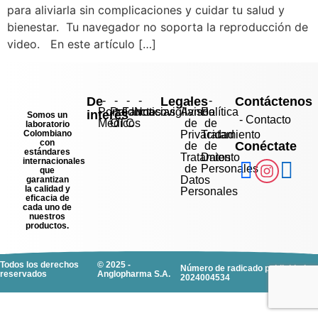
para aliviarla sin complicaciones y cuidar tu salud y
bienestar. Tu navegador no soporta la reproducción de
video. En este artículo […]
De
-
-
-
-
Legales
-
-
Contáctenos
Portal
Productos
Farmacovigilancia
Noticias
Aviso
Política
interés
Somos un
- Contacto
Médicos
OTC
de
de
laboratorio
Colombiano
Privacidad
Tratamiento
con
Conéctate
de
de
estándares
Tratamiento
Datos
internacionales
de
Personales
que
Datos
garantizan
la calidad y
Personales
eficacia de
cada uno de
nuestros
productos.
Todos los derechos
© 2025 -
Número de radicado publicidad:
reservados
Anglopharma S.A.
2024004534