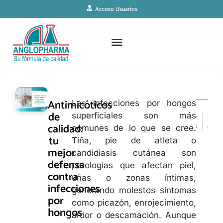
Acceso Usuarios
Antimicóticos
Las infecciones por hongos
de
superficiales son más
< ARTÍCULO ANTERIOR
SIGUIENTE ARTÍCULO >
calidad:
5 señales que tu cuerpo te da cuando necesita un antiparasitario
¿Tos seca o con flema? Aprende cómo aliviarlas con seguridad
comunes de lo que se cree.
tu
Tiña, pie de atleta o
mejor
candidiasis cutánea son
defensa
patologías que afectan piel,
contra
uñas o zonas íntimas,
infecciones
generando molestos síntomas
por
como picazón, enrojecimiento,
hongos
ardor o descamación. Aunque