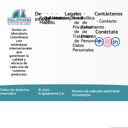
De
-
-
-
-
Legales
-
-
Contáctenos
Portal
Productos
Farmacovigilancia
Noticias
Aviso
Política
interés
- Contacto
Médicos
OTC
de
de
Privacidad
Tratamiento
Somos un
Conéctate
de
de
laboratorio
Tratamiento
Datos
Colombiano
de
Personales
con
Datos
estándares
internacionales
Personales
que
garantizan la
calidad y
eficacia de
cada uno de
nuestros
productos.
Todos los derechos
© 2025 -
Número de radicado publicidad:
reservados
Anglopharma S.A.
2024004534